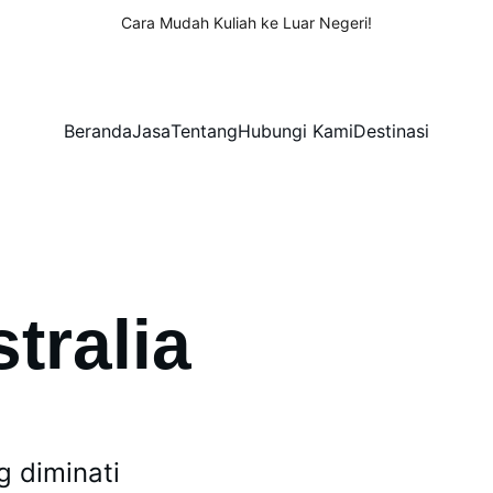
Cara Mudah Kuliah ke Luar Negeri!
Beranda
Jasa
Tentang
Hubungi Kami
Destinasi
tralia
g diminati